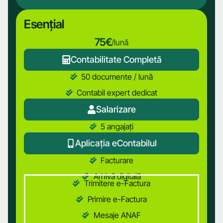
Esențial
75€
/lună
Contabilitate Completă
50 documente / lună
Contabil expert dedicat
Salarizare
5 angajați
Aplicația eContabilul
Facturare
Arhivă digitală
Trimitere e-Factura
Primire e-Factura
Mesaje ANAF