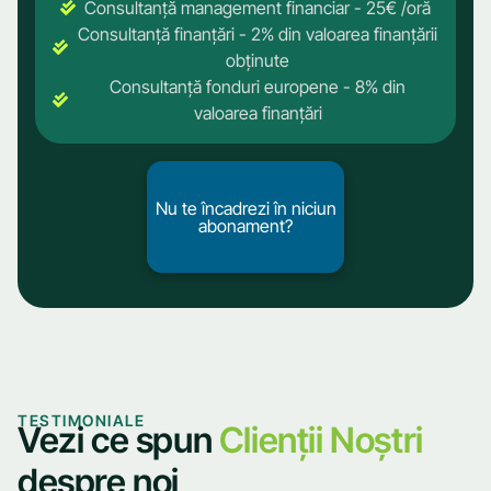
Consultanță management financiar - 25€ /oră
Consultanță finanțări - 2% din valoarea finanțării
obținute
Consultanță fonduri europene - 8% din
valoarea finanțări
Nu te încadrezi în niciun
Nu te încadrezi în niciun
abonament?
abonament?
TESTIMONIALE
Vezi ce spun
Clienții Noștri
despre noi