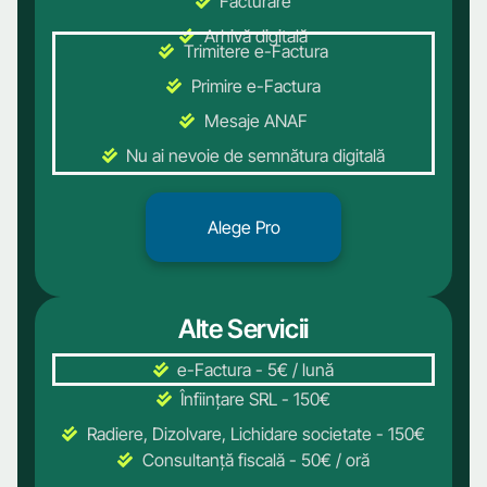
Facturare
Arhivă digitală
Trimitere e-Factura
Primire e-Factura
Mesaje ANAF
Nu ai nevoie de semnătura digitală
Alege Pro
Alege Pro
Alte Servicii
e-Factura - 5€ / lună
Înființare SRL - 150€
Radiere, Dizolvare, Lichidare societate - 150€
Consultanță fiscală - 50€ / oră