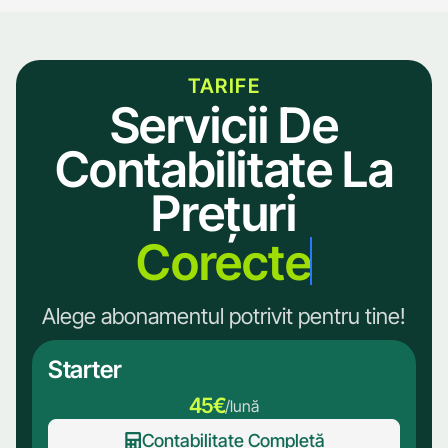
TARIFE
Servicii De
Contabilitate La
Prețuri
Corecte
Alege abonamentul potrivit pentru tine!
Starter
45€
/lună
Contabilitate Completă