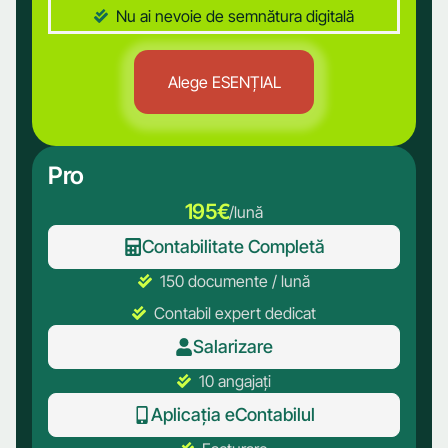
Nu ai nevoie de semnătura digitală
Alege ESENȚIAL
Alege ESENȚIAL
Pro
195€
/lună
Contabilitate Completă
150 documente / lună
Contabil expert dedicat
Salarizare
10 angajați
Aplicația eContabilul