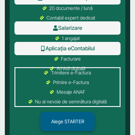
20 documente / lună
Contabil expert dedicat
Salarizare
1 angajat
Aplicația eContabilul
Facturare
Arhivă digitală
Trimitere e-Factura
Primire e-Factura
Mesaje ANAF
Nu ai nevoie de semnătura digitală
Alege STARTER
Alege STARTER