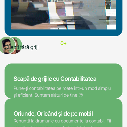
0
+
Clienți fără griji
Scapă de grijile cu Contabilitatea
Pune-ți contabilitatea pe roate într-un mod simplu
și eficient. Suntem alături de tine 😉
Oriunde, Oricând și de pe mobil
Renunță la drumurile cu documente la contabil. Fii