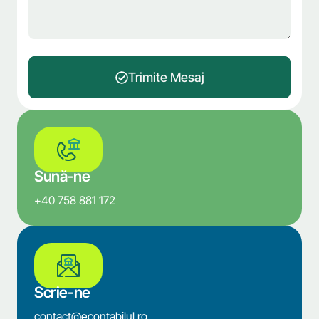
Trimite Mesaj
Sună-ne
+40 758 881 172
Scrie-ne
contact@econtabilul.ro