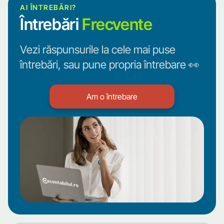
AI ÎNTREBĂRI?
Întrebări
Frecvente
Vezi răspunsurile la cele mai puse
întrebări, sau pune propria întrebare 👀
Am o întrebare
Am o întrebare