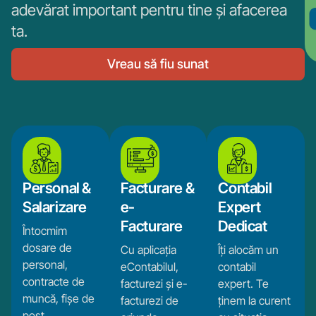
adevărat important pentru tine și afacerea
ta.
Vreau să fiu sunat
Personal &
Facturare &
Contabil
Salarizare
e-
Expert
Facturare
Dedicat
Întocmim
dosare de
Cu aplicația
Îți alocăm un
personal,
eContabilul,
contabil
contracte de
facturezi și e-
expert. Te
muncă, fișe de
facturezi de
ținem la curent
post,