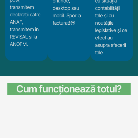
oriunde,
cu situația
transmitem
desktop sau
contabilității
declarații către
mobil. Spor la
tale și cu
ANAF,
facturat!😎
noutățile
transmitem în
legislative și ce
REVISAL și la
efect au
ANOFM.
asupra afacerii
tale
Cum funcționează totul?